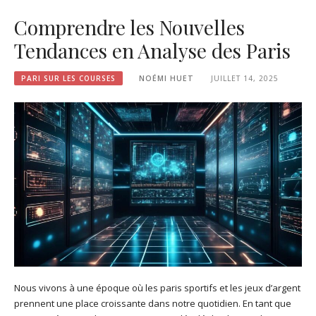
Comprendre les Nouvelles
Tendances en Analyse des Paris
PARI SUR LES COURSES
NOÉMI HUET
JUILLET 14, 2025
Nous vivons à une époque où les paris sportifs et les jeux d’argent
prennent une place croissante dans notre quotidien. En tant que