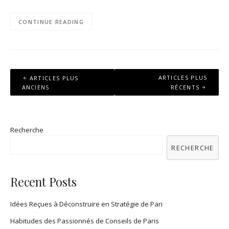
CONTINUE READING
Navigation
ARTICLES PLUS
ARTICLES PLUS
des
ANCIENS
RÉCENTS
articles
Recherche
RECHERCHE
Recent Posts
Idées Reçues à Déconstruire en Stratégie de Pari
Habitudes des Passionnés de Conseils de Paris