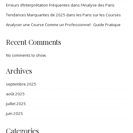
Erreurs d’Interprétation Fréquentes dans l’Analyse des Paris
Tendances Marquantes de 2025 dans les Paris sur les Courses
Analyser une Course Comme un Professionnel : Guide Pratique
Recent Comments
No comments to show.
Archives
septembre 2025
août 2025
juillet 2025
juin 2025
Categories