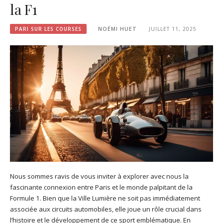
la F1
PARI SUR LES COURSES
NOÉMI HUET
JUILLET 11, 2025
Nous sommes ravis de vous inviter à explorer avec nous la
fascinante connexion entre Paris et le monde palpitant de la
Formule 1. Bien que la Ville Lumière ne soit pas immédiatement
associée aux circuits automobiles, elle joue un rôle crucial dans
l’histoire et le développement de ce sport emblématique. En