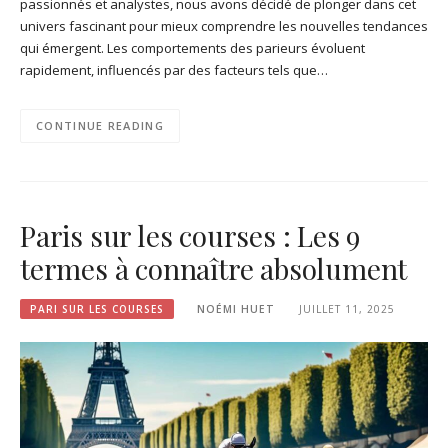
passionnés et analystes, nous avons décidé de plonger dans cet
univers fascinant pour mieux comprendre les nouvelles tendances
qui émergent. Les comportements des parieurs évoluent
rapidement, influencés par des facteurs tels que…
CONTINUE READING
Paris sur les courses : Les 9
termes à connaître absolument
PARI SUR LES COURSES
NOÉMI HUET
JUILLET 11, 2025