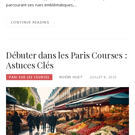
parcourant ses rues emblématiques,…
CONTINUE READING
Débuter dans les Paris Courses :
Astuces Clés
PARI SUR LES COURSES
NOÉMI HUET
JUILLET 8, 2025