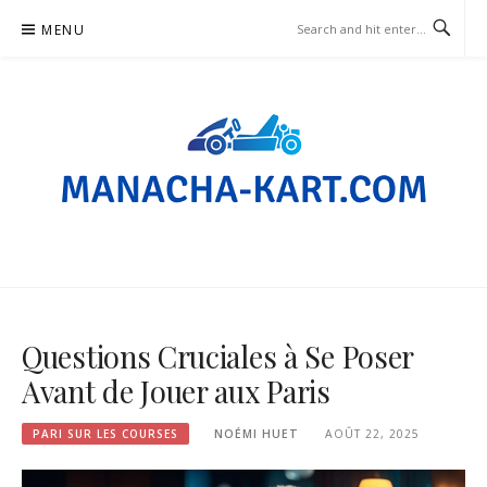
Skip
MENU
to
content
MANACHA-KART.COM – PARI
SUR LES COURSES
Questions Cruciales à Se Poser
Avant de Jouer aux Paris
PARI SUR LES COURSES
NOÉMI HUET
AOÛT 22, 2025